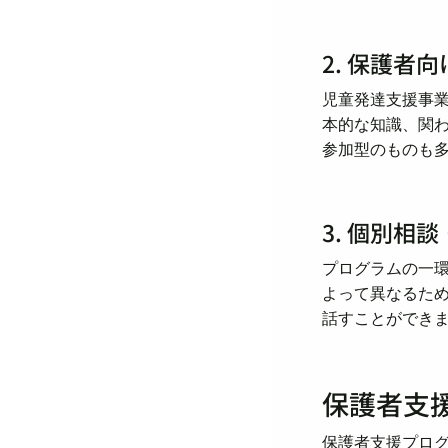
2. 保護者
児童発達支援事
本的な知識、関
参加型のものも
3. 個別相
プログラムの一
よって異なるた
話すことができ
保護者支
保護者支援プロ