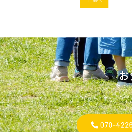
←
前へ
お
070-4226