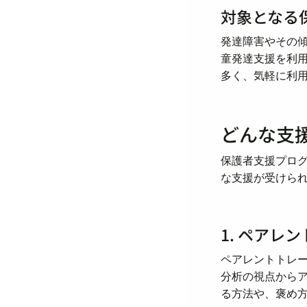
対象となる
発達障害やその
童発達支援を利
多く、気軽に利
どんな支
保護者支援プロ
な支援が受けら
1. ペアレ
ペアレントトレ
分析の視点から
る方法や、褒め