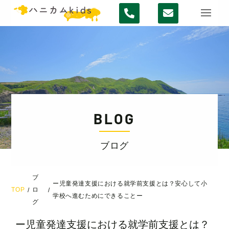
BLOG
ブログ
ブ
ー児童発達支援における就学前支援とは？安心して小
TOP
ロ
/
/
学校へ進むためにできることー
グ
ー児童発達支援における就学前支援とは？